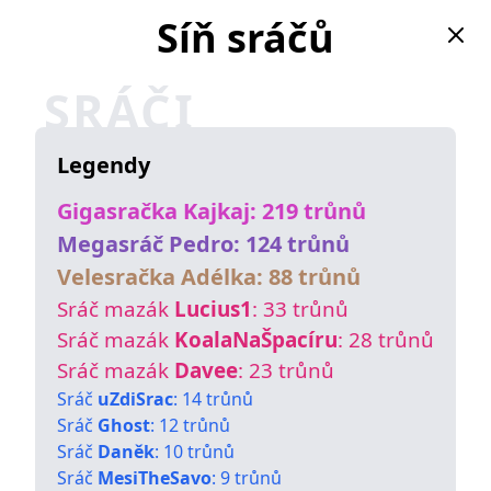
Síň sráčů
SRÁČI
Legendy
Gigasračka
Kajkaj
:
219
trůnů
Megasráč
Pedro
:
124
trůnů
Velesračka
Adélka
:
88
trůnů
Sráč mazák
Lucius1
:
33
trůnů
Sráč mazák
KoalaNaŠpacíru
:
28
trůnů
Sráč mazák
Davee
:
23
trůnů
Sráč
uZdiSrac
:
14
trůnů
Sráč
Ghost
:
12
trůnů
Sráč
Daněk
:
10
trůnů
Sráč
MesiTheSavo
:
9
trůnů