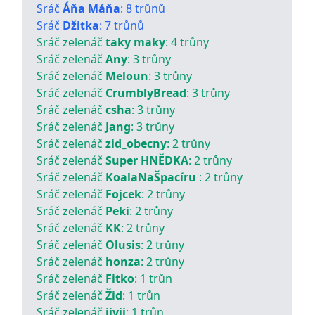
Sráč
Áňa Máňa
:
8
trůnů
Sráč
Džitka
:
7
trůnů
Sráč zelenáč
taky maky
:
4
trůny
Sráč zelenáč
Any
:
3
trůny
Sráč zelenáč
Meloun
:
3
trůny
Sráč zelenáč
CrumblyBread
:
3
trůny
Sráč zelenáč
csha
:
3
trůny
Sráč zelenáč
Jang
:
3
trůny
Sráč zelenáč
zid_obecny
:
2
trůny
Sráč zelenáč
Super HNĚDKA
:
2
trůny
Sráč zelenáč
KoalaNaŠpacíru
:
2
trůny
Sráč zelenáč
Fojcek
:
2
trůny
Sráč zelenáč
Peki
:
2
trůny
Sráč zelenáč
KK
:
2
trůny
Sráč zelenáč
Olusis
:
2
trůny
Sráč zelenáč
honza
:
2
trůny
Sráč zelenáč
Fitko
:
1
trůn
Sráč zelenáč
Žid
:
1
trůn
Sráč zelenáč
iivii
:
1
trůn