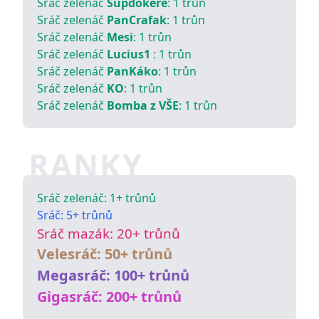
Sráč zelenáč
Šupdokeře
:
1
trůn
Sráč zelenáč
PanCrafak
:
1
trůn
Sráč zelenáč
Mesi
:
1
trůn
Sráč zelenáč
Lucius1
:
1
trůn
Sráč zelenáč
PanKáko
:
1
trůn
Sráč zelenáč
KO
:
1
trůn
Sráč zelenáč
Bomba z VŠE
:
1
trůn
RANKY
Sráč zelenáč: 1+ trůnů
Sráč: 5+ trůnů
Sráč mazák: 20+ trůnů
Velesráč: 50+ trůnů
Megasráč: 100+ trůnů
Gigasráč: 200+ trůnů